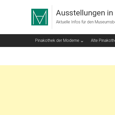
Zum
Inhalt
Ausstellungen i
springen
Aktuelle Infos für den Museums
Pinakothek der Moderne
Alte Pinakot