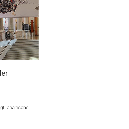
der
igt japanische