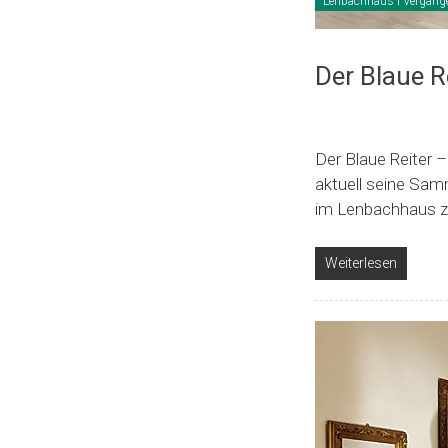
Lenbachhaus I Vergang
Der Blaue R
Der Blaue Reiter 
aktuell seine Sam
im Lenbachhaus z
Weiterlesen