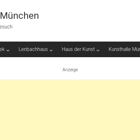
n München
besuch
hek
Lenbachhaus
Haus der Kunst
Kunsthalle Mü
Anzeige