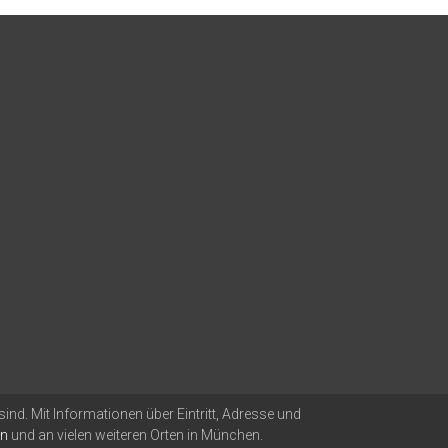
nd. Mit Informationen über Eintritt, Adresse und
en
und an vielen weiteren Orten in München.