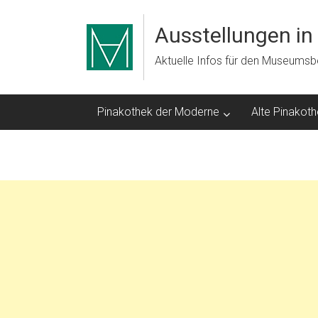
Zum
Inhalt
Ausstellungen i
springen
Aktuelle Infos für den Museums
Pinakothek der Moderne
Alte Pinakot