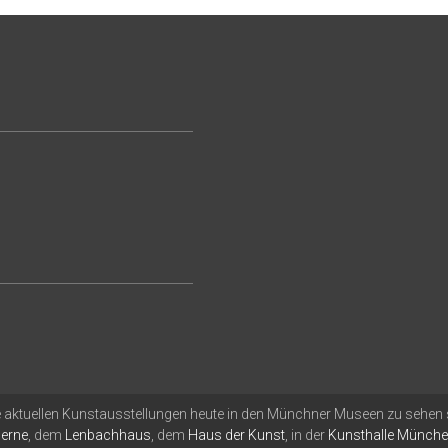
aktuellen Kunstausstellungen heute in den Münchner Museen zu sehen si
derne
, dem
Lenbachhaus
, dem
Haus der Kunst
, in der
Kunsthalle Münch