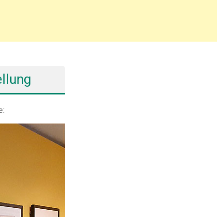
llung
e: