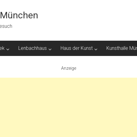
n München
besuch
hek
Lenbachhaus
Haus der Kunst
Kunsthalle Mü
Anzeige